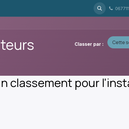
rif
le magasin
Les carburateurs
À propos
Contactez
067711
ateurs
Cette 
Classer par :
n classement pour l'insta