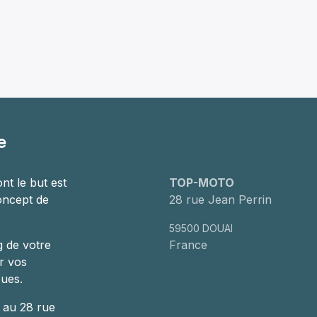
e
t le but est
TOP-MOTO
oncept de
28 rue Jean Perrin
59500 DOUAI
g de votre
France
ur vos
oues.
r au 28 rue