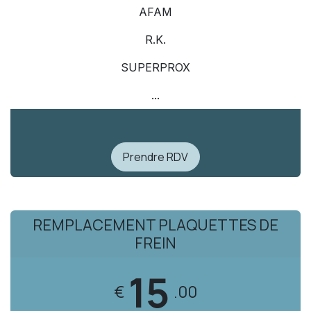
AFAM
R.K.
SUPERPROX
...
Prendre RDV
REMPLACEMENT PLAQUETTES DE
FREIN
15
€
.00