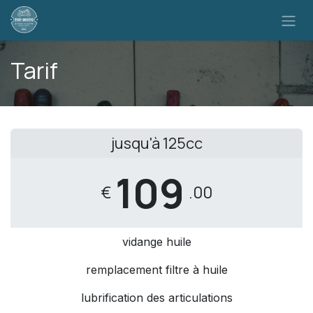
Se rendre au contenu
Tarif
jusqu'à 125cc
109
€
.00
vidange huile
remplacement filtre à huile
lubrification des articulations